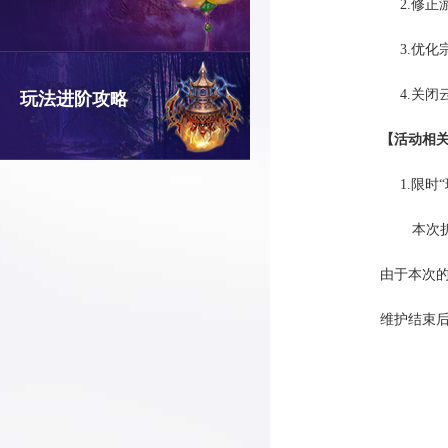
2.修正游戏
3.优化宗派
4.关闭云
玩法进阶攻略
【活动相
1.限时“珍
本次折扣上架时
由于本次的维
维护结束后