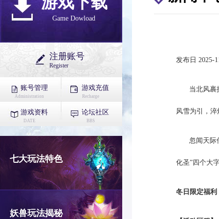
游戏下载
Game Dowload
注册账号
发布日 2025-11
Register
账号管理
游戏充值
当北风裹
Administration
Recharge
风雪为引，淬
游戏资料
论坛社区
DATE
BBS
忽闻天际
七大玩法特色
化圣”四个大
冬日限定福利
妖兽玩法揭秘