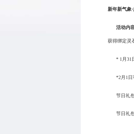
新年新气象
·
活动内
获得绑定灵
* 1月
31
*2月
1
日
节日礼
节日礼