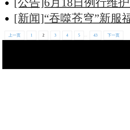
[公告]6月18日例行维
[新闻]“吞噬苍穹”新服
...
上一页
1
2
3
4
5
43
下一页