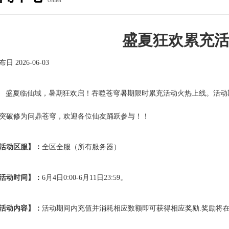
center
盛夏狂欢累充
日 2026-06-03
盛夏临仙域，暑期狂欢启！吞噬苍穹暑期限时累充活动火热上线。活动
突破修为问鼎苍穹，欢迎各位仙友踊跃参与！！
活动区服】：
全区全服（所有服务器）
活动时间】：
6月
4
日
0:00-6
月
11
日
23:59
。
活动内容】：
活动期间内充值并消耗相应数额即可获得相应奖励
.
奖励将