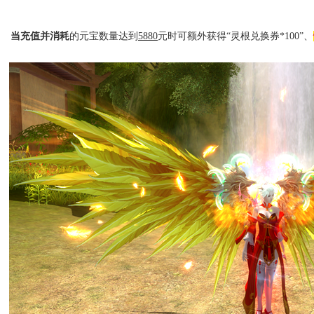
.
当充值并消耗
的元宝数量达到
5880
元时可额外获得“灵根兑换券
*100
”、