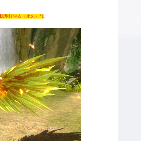
惊梦红尘衣（永久）
*1
。