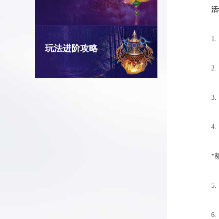
活
1
玩法进阶攻略
2
3
4
*
5
6