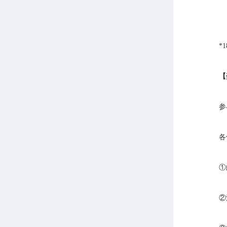
*1
【
参
各
①
②