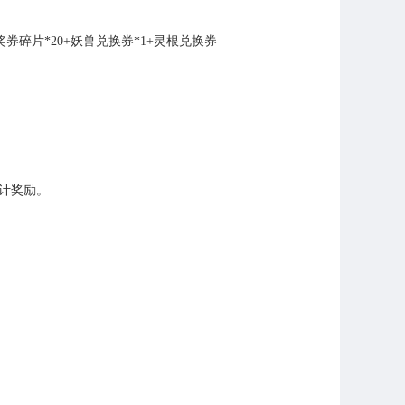
奖券碎片
*20+
妖兽兑换券
*1+
灵根兑换券
计奖励。