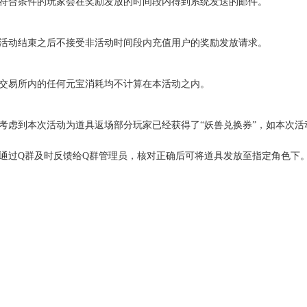
符合条件的玩家会在奖励发放的时间段内得到系统发送的邮件。
活动结束之后不接受非活动时间段内充值用户的奖励发放请求。
交易所内的任何元宝消耗均不计算在本活动之内。
考虑到本次活动为道具返场部分玩家已经获得了
“
妖兽兑换券
”
，如本次活
通过
Q
群及时反馈给
Q
群管理员，核对正确后可将道具发放至指定角色下