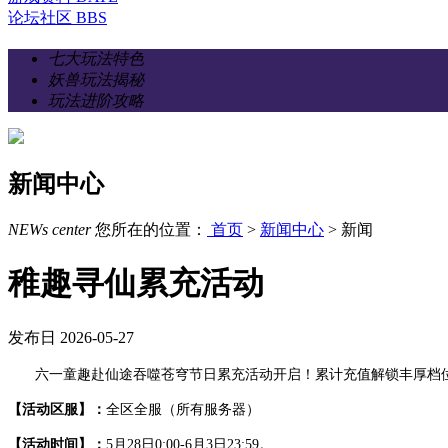
论坛社区
BBS
七大玩法特色
妖兽玩法揭秘
玩法进阶攻略
新闻中心
NEWs
center
您所在的位置：
首页
>
新闻中心
> 新闻
稚趣寻仙累充活动
发布日 2026-05-27
六一童趣赴仙途吞噬苍穹节日累充活动开启！累计充值解锁丰厚档
【活动区服】：
全区全服（所有服务器）
【活动时间】：
5月
28
日
0:00-6
月
3
日
23:59
。