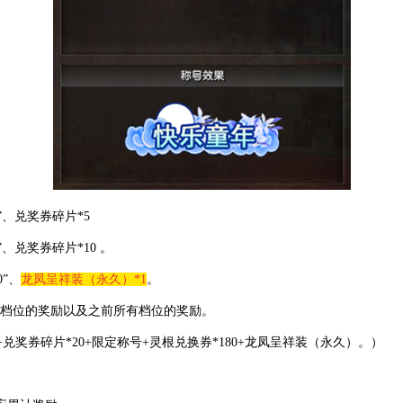
”、兑奖券碎片
*5
”、兑奖券碎片
*10
。
0
”、
龙凤呈祥装（永久）
*1
。
前档位的奖励以及之前所有档位的奖励。
+
兑奖券碎片
*20+
限定称号
+
灵根兑换券
*180+
龙凤呈祥装（永久）。）