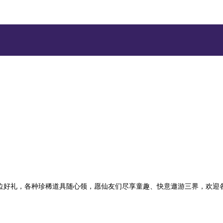
位好礼，各种珍稀道具随心领，愿仙友们尽享童趣、快意遨游三界，欢迎