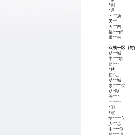
*剑
*月
丶**扬
天**一
天**四
福***鲤
重**来
双线一区（封
彡**城
半***歌
起**丶
*秋
初*灬
彡**城
素****尘
彡*影
等**丶
一**一
*闲
*宸
情****乀
彡**莣
中***你
芷***玥