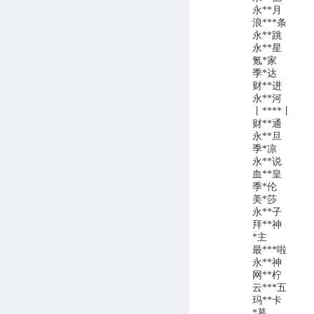
永**月
浪***条
永**跳
永**星
氪*家
季*达
财**进
永**河
丨****丨
财**通
永**旦
季*凉
永**说
血**皇
季*伦
美*莎
永**子
拜**神
*主
最***啦
永**神
网**柠
云***五
玛**卡
*暮