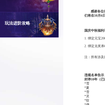
感谢各位
们将
在10月6
玩法进阶攻略
国庆中秋福利
1. 绑定元宝20
2. 绑定兑奖券
注：所有涉及
违规名单告示
封停10年（
*雪
*夏
*雪
*灵
*纹
*僧