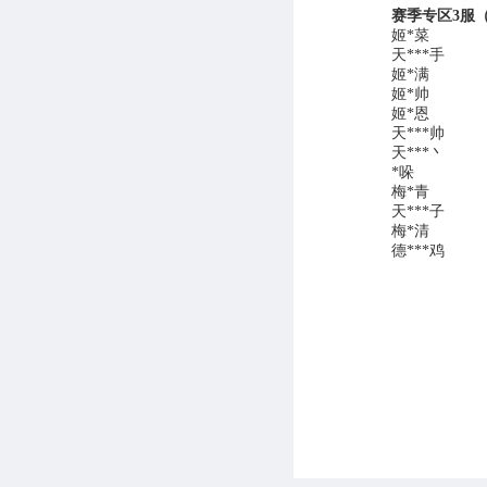
赛季专区3服
姬*菜
天***手
姬*满
姬*帅
姬*恩
天***帅
天***丶
*哚
梅*青
天***子
梅*清
德***鸡