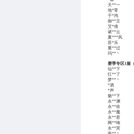
天**一
地*零
于*鸿
御**主
艾*倩
诸**云
夏***风
苏*乐
重**过
玛**丶
赛季专区1服
仙**下
扛**了
梦**丶
*酒
*声
魅**下
永**渊
永**依
永**魔
永**君
网**咘
永**冥
帝**丶