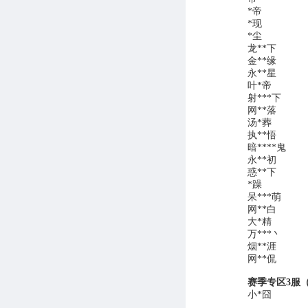
*帝
*现
*尘
龙**下
金**缘
永**星
叶*帝
射***下
网**落
汤*葬
执**悟
暗****鬼
永**初
惑**下
*躁
呆***萌
网**白
大*精
万***丶
烟**涯
网**侃
赛季专区3服
小*囧