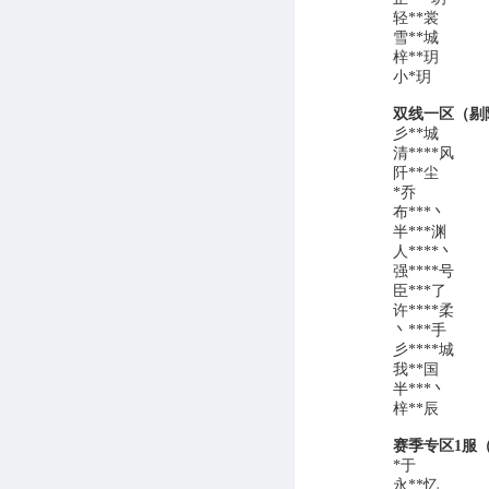
轻**裳
雪**城
梓**玥
小*玥
双线一区（剔
彡**城
清****风
阡**尘
*乔
布***丶
半***渊
人****丶
强****号
臣***了
许****柔
丶***手
彡****城
我**国
半***丶
梓**辰
赛季专区1服
*于
永**忆