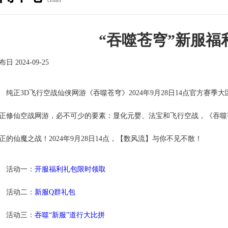
center
“吞噬苍穹”新服福
日 2024-09-25
纯正
3D
飞行空战仙侠网游《吞噬苍穹》
2024
年
9
月
28
日
14
点官方赛季大
正修仙空战网游，必不可少的要素：显化元婴、法宝和飞行空战，《吞噬
正的仙魔之战！
2024
年
9
月
28
日
14
点，【数风流】与你不见不散！
活动一：
开服福利礼包限时领取
活动二：
新服
Q
群礼包
活动三：
吞噬“新服”道行大比拼