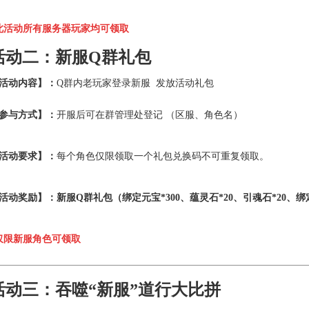
此活动所有服务器玩家均可领取
活动二：新服Q群礼包
活动内容】：
Q群内老玩家登录新服
发放活动礼包
参与方式】：
开服后可在群管理处登记 （区服、角色名）
活动要求】：
每个角色仅限领取一个礼包兑换码不可重复领取。
活动奖励】：新服
Q
群礼包（绑定元宝
*300
、蕴灵石
*20
、引魂石
*20
、绑
仅限新服角色可领取
活动三：吞噬“新服”道行大比
拼