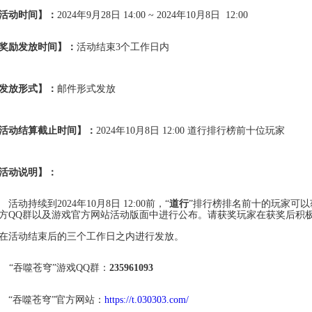
活动时间】：
2024年
9
月
28
日
14:00 ~ 2024
年
10
月
8
日
12:00
奖励发放时间】：
活动结束
3
个工作日内
发放形式】：
邮件形式发放
活动结算截止时间】：
2024年
10
月
8
日
12:00
道行排行榜前十位玩家
活动说明】：
活动持续到
2024
年
10
月
8
日
12:00
前，“
道行
”排行榜排名前十的玩家可
方
QQ
群以及游戏官方网站活动版面中进行公布。请获奖玩家在获奖后积
在活动结束后的三个工作日之内进行发放。
“吞噬苍穹”游戏
QQ
群：
235961093
“吞噬苍穹”官方网站：
https://t.030303.com/