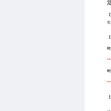
【
奖
【
时
**
时
**
【