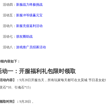
活动四：
新服战力终极挑战
活动五：
新服冲等级赢元宝
活动六：
新服充值返利活动
活动七：
朋友圈助战
活动八：
游戏推广员招募活动
详细内容如下：
活动一：开服福利礼包限时领取
活动内容】：
9月
28
日开服当天，所有玩家每天都可在太昊城·节日圣女处
灵石
*10
、引魂石
*15
）
领取时间】：
9月
28
日 。