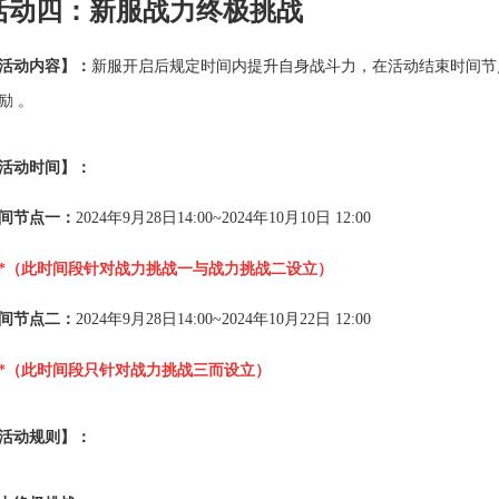
活动四：新服战力终极挑
战
活动内容】：
新服开启后规定时间内提升自身战斗力，在活动结束时间节
励 。
活动时间】：
间节点一：
2024年
9
月
28
日
14:00~2024
年
10
月
10
日
12:00
*
（此时间段针对战力挑战一与战力挑战二设立）
间节点二：
2024年
9
月
28
日
14:00~2024
年
10
月
22
日
12:00
*
（此时间段只针对战力挑战三而设立）
活动规则】：