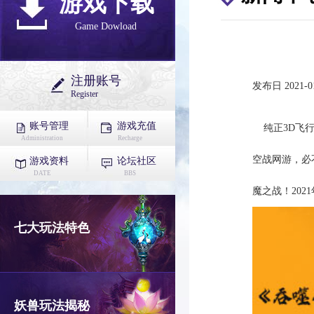
游戏下载
Game Dowload
注册账号
发布日 2021-01
Register
账号管理
游戏充值
纯正3D飞
Administration
Recharge
空战网游，必
游戏资料
论坛社区
DATE
BBS
魔之战！202
七大玩法特色
妖兽玩法揭秘