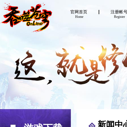
官网首页
注册帐
Home
Register
新闻中