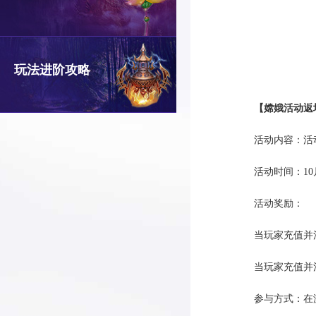
玩法进阶攻略
【嫦娥活动返
活动内容：活
活动时间：10月17
活动奖励：
当玩家充值并消
当玩家充值并消
参与方式：在