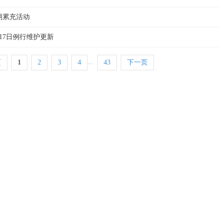
期累充活动
月17日例行维护更新
...
页
1
2
3
4
43
下一页