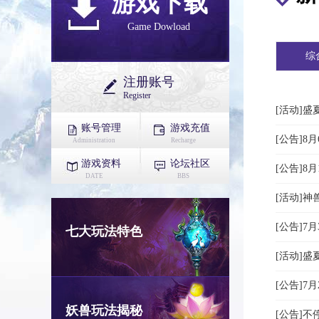
游戏下载
Game Dowload
综
注册账号
Register
[活动]
账号管理
游戏充值
[公告]8
Administration
Recharge
游戏资料
论坛社区
[公告]8
DATE
BBS
[活动]
[公告]7
七大玩法特色
[活动]
[公告]7
妖兽玩法揭秘
[公告]