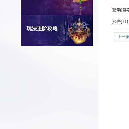
[活动]暑
[公告]7
玩法进阶攻略
上一